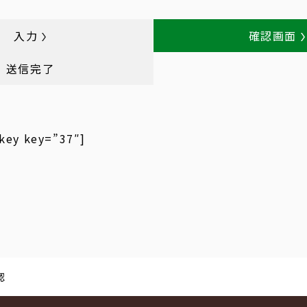
入力
確認画面
送信完了
ey key=”37″]
認