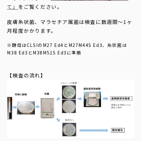
て」
をご覧ください。
皮膚糸状菌、マラセチア属菌は検査に数週間～1ヶ
月程度かかります。
※酵母はCLSIのM27 Ed4とM27M44S Ed3、糸状菌は
M38 Ed3とM38M51S Ed3に準拠
【検査の流れ】