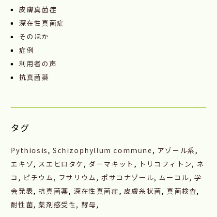
皮膚真菌症
深在性真菌症
そのほか
症例
利用者の声
抗真菌薬
タグ
Pythiosis
,
Schizophyllum commune
,
アゾール系
,
エキゾ
,
スエヒロタケ
,
ダーマキット
,
トリコフィトン
,
ネ
コ
,
ピチウム
,
フサリウム
,
ポサコナゾール
,
ムーコル
,
学
会発表
,
抗真菌薬
,
深在性真菌症
,
皮膚糸状菌
,
真菌検査
,
耐性菌
,
薬剤感受性
,
酵母
,