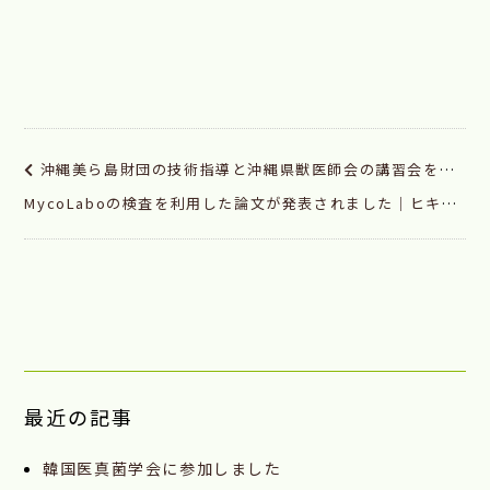
沖縄美ら島財団の技術指導と沖縄県獣医師会の講習会を行いました
MycoLaboの検査を利用した論文が発表されました｜ヒキガエルの皮膚病変から分離された新種のムーコル属菌、Protoellisomyces batrachophilus
最近の記事
韓国医真菌学会に参加しました