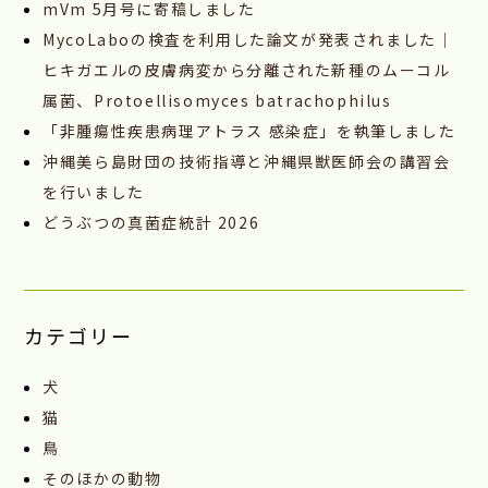
mVm 5月号に寄稿しました
MycoLaboの検査を利用した論文が発表されました｜
ヒキガエルの皮膚病変から分離された新種のムーコル
属菌、Protoellisomyces batrachophilus
「非腫瘍性疾患病理アトラス 感染症」を執筆しました
沖縄美ら島財団の技術指導と沖縄県獣医師会の講習会
を行いました
どうぶつの真菌症統計 2026
カテゴリー
犬
猫
鳥
そのほかの動物